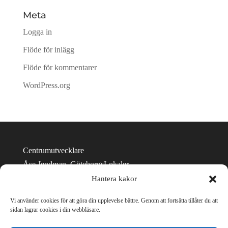
Meta
Logga in
Flöde för inlägg
Flöde för kommentarer
WordPress.org
Centrumutvecklare
Åse Jendman, GöteborgsLokaler
E-post: ase.jendman@goteborgslokaler.se
Hantera kakor
Telefon: 031-335 01 27
Vi använder cookies för att göra din upplevelse bättre. Genom att fortsätta tillåter du att
Tillgänglighetsredogörelse
sidan lagrar cookies i din webbläsare.