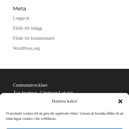
Meta
Logga in
Flöde för inlägg
Flöde för kommentarer
WordPress.org
Centrumutvecklare
Åse Jendman, GöteborgsLokaler
E-post: ase.jendman@goteborgslokaler.se
Hantera kakor
Telefon: 031-335 01 27
Vi använder cookies för att göra din upplevelse bättre. Genom att fortsätta tillåter du att
Tillgänglighetsredogörelse
sidan lagrar cookies i din webbläsare.